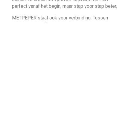
perfect vanaf het begin, maar stap voor stap beter.
METPEPER staat ook voor verbinding. Tussen
jongeren en professionals. Tussen onderwijs,
bedrijven en regio. Tussen denken en doen.
En misschien wel het belangrijkste: METPEPER
staat voor energie. De energie die ontstaat als
mensen samen werken aan iets dat ertoe doet. Die
voelbaar is in een ruimte, zichtbaar wordt in wat er
ontstaat en blijft hangen, ook als het traject voorbij
is.
Wat je bij METPEPER kunt verwachten:
een actieve en betrokken manier van werken
ruimte voor creativiteit en experiment
focus op echte vraagstukken en zichtbare
resultaten
samenwerking over grenzen heen